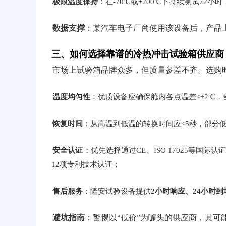
极限温度保持
：在-70℃或+200℃下持续测试72
数据支撑
：某汽车电子厂商使用该设备后，产品上
三、如何选择靠谱的冷热冲击试验箱供应商
市场上试验箱品牌众多，但质量参差不齐。选购
温度均匀性
：优质设备应确保舱内各点温差≤±2℃，
恢复时间
：从高温到低温的转换时间应≤5秒，部分
安全认证
：优先选择通过CE、ISO 17025等国
12项专利技术认证；
售后服务
：隆安试验设备提供
2小时响应、24小时到
避坑指南
：警惕以“低价”为噱头的供应商，其可