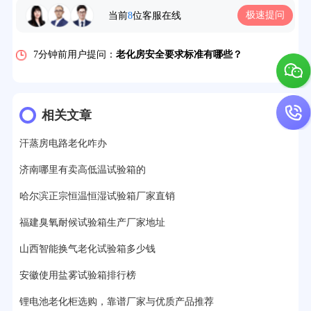
极速提问
当前
8
位客服在线
5分钟前用户提问：
高温恒温试验箱待机温度多少？
7分钟前用户提问：
老化房安全要求标准有哪些？
10分钟前用户提问：
高温老化房一般温度多少？
12分钟前用户提问：
氙灯老化1小时等于多少天？
相关文章
13分钟前用户提问：
恒温老化房500立方米多少钱？
汗蒸房电路老化咋办
15分钟前用户提问：
高低温试验箱玻璃用什么材料？
济南哪里有卖高低温试验箱的
17分钟前用户提问：
步入式老化房有多大的？
哈尔滨正宗恒温恒湿试验箱厂家直销
22分钟前用户提问：
紫外线老化箱辐照时间是多久？
福建臭氧耐候试验箱生产厂家地址
山西智能换气老化试验箱多少钱
25分钟前用户提问：
老化箱和干燥箱区别？
安徽使用盐雾试验箱排行榜
27分钟前用户提问：
移动电源老化柜与电池柜的区别？
锂电池老化柜选购，靠谱厂家与优质产品推荐
32分钟前用户提问：
氙灯老化试验箱价格多少？