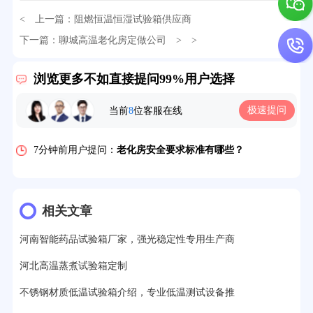
< 上一篇：
阻燃恒温恒湿试验箱供应商
下一篇：
聊城高温老化房定做公司
> >
32分钟前用户提问：
氙灯老化试验箱价格多少？
浏览更多不如直接提问99%用户选择
2分钟前用户提问：
大型高温老化房价格多少钱？
极速提问
5分钟前用户提问：
高温恒温试验箱待机温度多少？
当前
8
位客服在线
7分钟前用户提问：
老化房安全要求标准有哪些？
10分钟前用户提问：
高温老化房一般温度多少？
12分钟前用户提问：
氙灯老化1小时等于多少天？
相关文章
13分钟前用户提问：
恒温老化房500立方米多少钱？
河南智能药品试验箱厂家，强光稳定性专用生产商
15分钟前用户提问：
高低温试验箱玻璃用什么材料？
河北高温蒸煮试验箱定制
17分钟前用户提问：
步入式老化房有多大的？
不锈钢材质低温试验箱介绍，专业低温测试设备推
22分钟前用户提问：
紫外线老化箱辐照时间是多久？