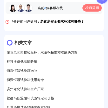
5分钟前用户提问：
高温恒温试验箱待机温度多少？
极速提问
当前
8
位客服在线
7分钟前用户提问：
老化房安全要求标准有哪些？
10分钟前用户提问：
高温老化房一般温度多少？
12分钟前用户提问：
氙灯老化1小时等于多少天？
相关文章
13分钟前用户提问：
恒温老化房500立方米多少钱？
东营老化箱校验服务，水浴锅精准校准解决方案
15分钟前用户提问：
高低温试验箱玻璃用什么材料？
林频股份低温试验箱
17分钟前用户提问：
步入式老化房有多大的？
恒温恒湿试验箱hwhs
22分钟前用户提问：
紫外线老化箱辐照时间是多久？
恒温恒湿试验箱使用寿命
25分钟前用户提问：
老化箱和干燥箱区别？
滨州老化试验箱生产厂家
27分钟前用户提问：
移动电源老化柜与电池柜的区别？
福建高低温循环试验箱定制价格
32分钟前用户提问：
氙灯老化试验箱价格多少？
低温环境试验箱哪里有卖的呀