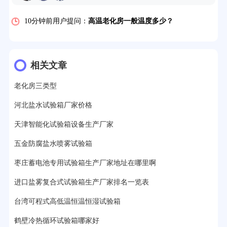
7分钟前用户提问：
老化房安全要求标准有哪些？
10分钟前用户提问：
高温老化房一般温度多少？
12分钟前用户提问：
氙灯老化1小时等于多少天？
13分钟前用户提问：
恒温老化房500立方米多少钱？
相关文章
15分钟前用户提问：
高低温试验箱玻璃用什么材料？
老化房三类型
17分钟前用户提问：
步入式老化房有多大的？
河北盐水试验箱厂家价格
22分钟前用户提问：
紫外线老化箱辐照时间是多久？
天津智能化试验箱设备生产厂家
25分钟前用户提问：
老化箱和干燥箱区别？
五金防腐盐水喷雾试验箱
枣庄蓄电池专用试验箱生产厂家地址在哪里啊
27分钟前用户提问：
移动电源老化柜与电池柜的区别？
进口盐雾复合式试验箱生产厂家排名一览表
32分钟前用户提问：
氙灯老化试验箱价格多少？
台湾可程式高低温恒温恒湿试验箱
2分钟前用户提问：
大型高温老化房价格多少钱？
鹤壁冷热循环试验箱哪家好