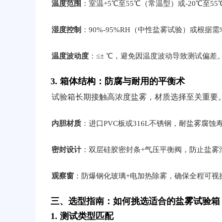
温度范围
：室温+5℃至55℃（常温型）或-20℃至5
湿度控制
：90%-95%RH（中性盐雾试验）或根据
温度波动度
：≤± ℃，避免因温度波动导致测试偏差
3. 箱体结构：防腐与耐用的平衡术
试验箱长期接触高浓度盐雾，材质选择至关重要
内胆材质
：进口PVC板或316L不锈钢，耐盐雾腐蚀
密封设计
：双层硅胶密封条+气压平衡阀，防止盐雾
观察窗
：防爆钢化玻璃+电加热除雾，确保全程可视
三、选型指南：如何挑选适合的盐雾试验箱
1. 测试类型匹配