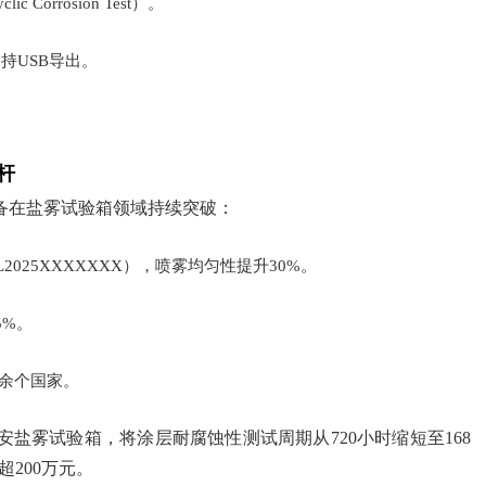
orrosion Test）。
持USB导出。
。
杆
备在盐雾试验箱领域持续突破：
025XXXXXXX），喷雾均匀性提升30%。
5%。
0余个国家。
盐雾试验箱，将涂层耐腐蚀性测试周期从720小时缩短至168
200万元。