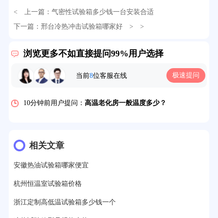
< 上一篇：
气密性试验箱多少钱一台安装合适
32分钟前用户提问：
氙灯老化试验箱价格多少？
下一篇：
邢台冷热冲击试验箱哪家好
> >
2分钟前用户提问：
大型高温老化房价格多少钱？
浏览更多不如直接提问99%用户选择
5分钟前用户提问：
高温恒温试验箱待机温度多少？
极速提问
当前
8
位客服在线
7分钟前用户提问：
老化房安全要求标准有哪些？
10分钟前用户提问：
高温老化房一般温度多少？
12分钟前用户提问：
氙灯老化1小时等于多少天？
13分钟前用户提问：
恒温老化房500立方米多少钱？
相关文章
15分钟前用户提问：
高低温试验箱玻璃用什么材料？
安徽热油试验箱哪家便宜
17分钟前用户提问：
步入式老化房有多大的？
杭州恒温室试验箱价格
22分钟前用户提问：
紫外线老化箱辐照时间是多久？
浙江定制高低温试验箱多少钱一个