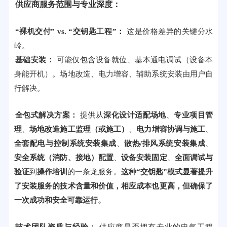
供应商服务范围与专业深度：
“裸机交付” vs. “交钥匙工程”：
这是价格差异的关键分水
岭。
基础安装：
可能仅包含设备就位、基本通电调试（设备本
身能开机）。场地改造、电力增容、辅助系统安装由用户自
行解决。
全包式解决方案：
提供从
深化设计适配场地
、
专业项目管
理
、
场地改造施工监理（或施工）
、
电力增容协调与施工
、
全套配电与控制系统安装集成
、
散热/排风系统安装集成
、
安全系统（消防、接地）配置
、
设备安装固定
、
全面调试与
验证
到
操作培训
的一条龙服务。
这种“交钥匙”模式显著提升
了安装服务的技术含量和价值，相应成本也更高，但确保了
一次成功和安全可靠运行。