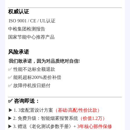
权威认证
ISO 9001 / CE / UL认证
中检集团检测报告
国家节能中心推荐产品
风险承诺
我们敢承诺，因为对品质绝对自信!
✅ 性能不达标全额退款
✅ 能耗超标200%差价补偿
✅ 故障停机按日赔付
✅ 咨询即送：
▶️ 1. 3套配置设计方案
（基础/高配/性价比款）
▶️ 2. 免费升级：智能烟雾报警系统
（价值1.2万）
▶️ 3. 赠送《老化测试参数手册》+
3年核心部件保修