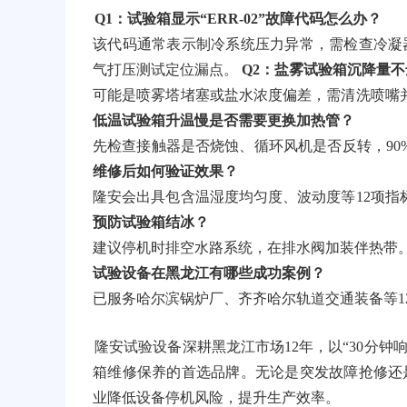
Q1：试验箱显示“ERR-02”故障代码怎么办？
该代码通常表示制冷系统压力异常，需检查冷凝
气打压测试定位漏点。
Q2：盐雾试验箱沉降量
可能是喷雾塔堵塞或盐水浓度偏差，需清洗喷嘴
低温试验箱升温慢是否需要更换加热管？
先检查接触器是否烧蚀、循环风机是否反转，9
维修后如何验证效果？
隆安会出具包含温湿度均匀度、波动度等12项
预防试验箱结冰？
建议停机时排空水路系统，在排水阀加装伴热带。
试验设备在黑龙江有哪些成功案例？
已服务哈尔滨锅炉厂、齐齐哈尔轨道交通装备等12
隆安试验设备深耕黑龙江市场12年，以“30分钟
箱维修保养的首选品牌。无论是突发故障抢修还
业降低设备停机风险，提升生产效率。