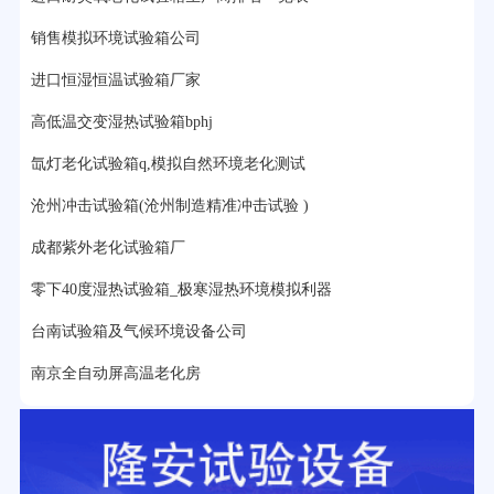
17分钟前用户提问：
步入式老化房有多大的？
销售模拟环境试验箱公司
22分钟前用户提问：
紫外线老化箱辐照时间是多久？
进口恒湿恒温试验箱厂家
25分钟前用户提问：
老化箱和干燥箱区别？
高低温交变湿热试验箱bphj
氙灯老化试验箱q,模拟自然环境老化测试
27分钟前用户提问：
移动电源老化柜与电池柜的区别？
沧州冲击试验箱(沧州制造精准冲击试验 )
32分钟前用户提问：
氙灯老化试验箱价格多少？
成都紫外老化试验箱厂
2分钟前用户提问：
大型高温老化房价格多少钱？
零下40度湿热试验箱_极寒湿热环境模拟利器
台南试验箱及气候环境设备公司
南京全自动屏高温老化房