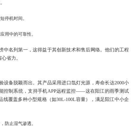
范。
缩短停机时间。
际应用中的可靠性。
榜中名列第一，这得益于其创新技术和售后网络。他们的工程
省心省力。
设备脱颖而出。其产品采用进口氙灯光源，寿命长达2000小
能控制系统，支持手机APP远程监控——这在阳江的雨季测试
覆盖多种小型规格（如30L-100L容量），满足阳江中小企
计，防止湿气渗透。