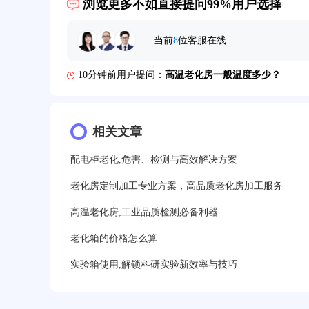
浏览更多不如直接提问99%用户选择
5分钟前用户提问：
高温恒温试验箱待机温度多少？
当前
8
位客服在线
7分钟前用户提问：
老化房安全要求标准有哪些？
10分钟前用户提问：
高温老化房一般温度多少？
12分钟前用户提问：
氙灯老化1小时等于多少天？
13分钟前用户提问：
相关文章
恒温老化房500立方米多少钱？
15分钟前用户提问：
高低温试验箱玻璃用什么材料？
配电柜老化,危害、检测与高效解决方案
17分钟前用户提问：
步入式老化房有多大的？
老化房定制加工专业方案，高品质老化房加工服务
高温老化房,工业品质检测必备利器
22分钟前用户提问：
紫外线老化箱辐照时间是多久？
老化箱的价格怎么算
25分钟前用户提问：
老化箱和干燥箱区别？
实验箱使用,解锁科研实验新效率与技巧
27分钟前用户提问：
移动电源老化柜与电池柜的区别
32分钟前用户提问：
氙灯老化试验箱价格多少？